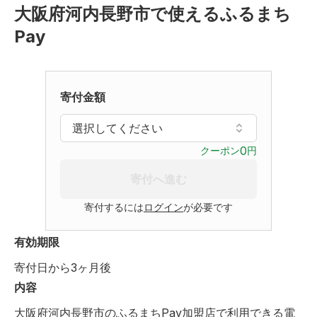
大阪府河内長野市で使えるふるまち
Pay
寄付金額
選択してください
0
クーポン
円
寄付へ進む
寄付するには
ログイン
が必要です
有効期限
寄付日から
3
ヶ月後
内容
大阪府河内長野市のふるまちPay加盟店で利用できる電