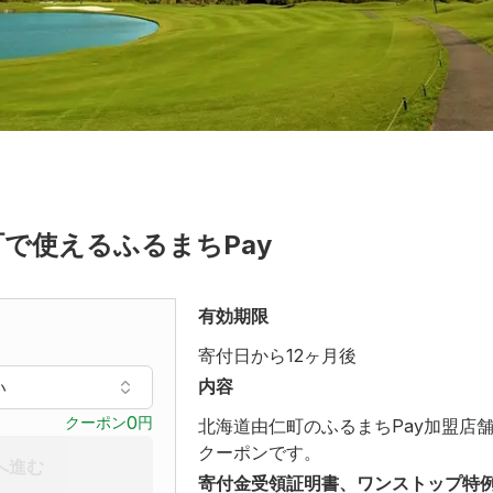
で使えるふるまちPay
有効期限
寄付日から
12
ヶ月後
内容
い
0
クーポン
円
北海道由仁町のふるまちPay加盟店
クーポンです。
へ進む
寄付金受領証明書、ワンストップ特