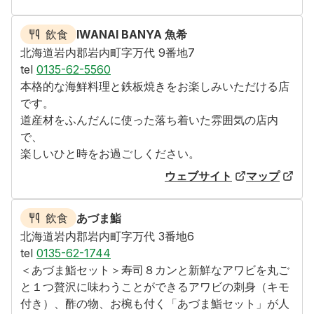
飲食
IWANAI BANYA 魚希
北海道岩内郡岩内町字万代 9番地7
tel
0135-62-5560
本格的な海鮮料理と鉄板焼きをお楽しみいただける店
です。

道産材をふんだんに使った落ち着いた雰囲気の店内
で、

楽しいひと時をお過ごしください。
ウェブサイト
マップ
飲食
あづま鮨
北海道岩内郡岩内町字万代 3番地6
tel
0135-62-1744
＜あづま鮨セット＞寿司８カンと新鮮なアワビを丸ご
と１つ贅沢に味わうことができるアワビの刺身（キモ
付き）、酢の物、お椀も付く「あづま鮨セット」が人